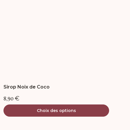
peuvent
être
choisies
sur
la
page
du
produit
Sirop Noix de Coco
8,90
€
Choix des options