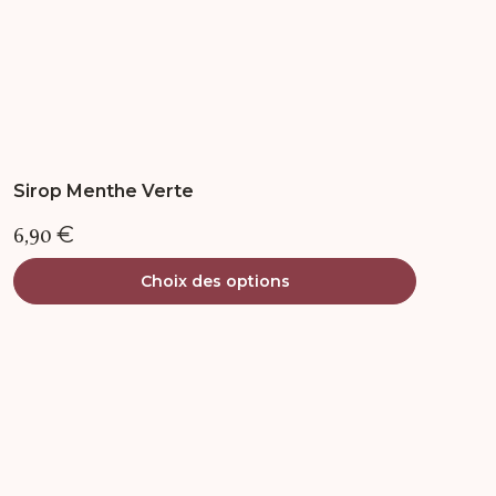
du
produit
Sirop Menthe Verte
6,90
€
Choix des options
Ce
produit
a
plusieurs