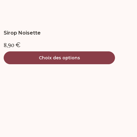
Sirop Noisette
8,90
€
Choix des options
Ce
produit
a
plusieurs
variations.
Les
options