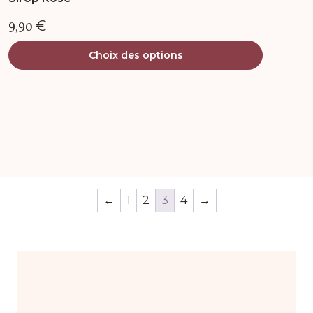
9,90
€
Choix des options
←
1
2
3
4
→