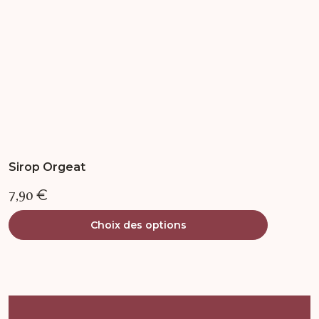
sur
la
page
du
produit
Sirop Orgeat
7,90
€
Choix des options