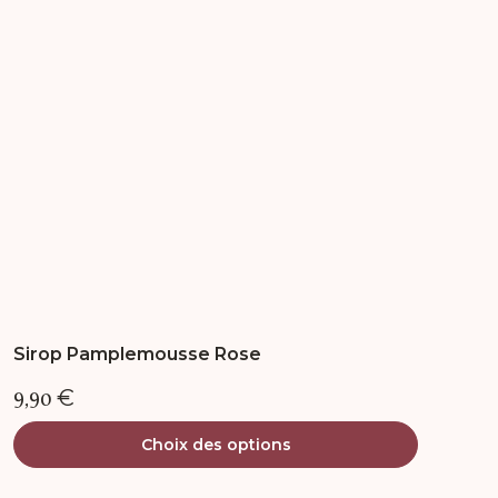
options
peuvent
être
choisies
sur
la
page
du
produit
Sirop Pamplemousse Rose
9,90
€
Choix des options