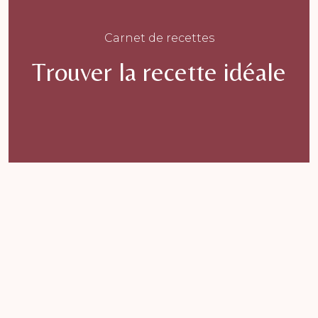
Carnet de recettes
Trouver la recette idéale
Ce
produit
a
plusieurs
variations.
Les