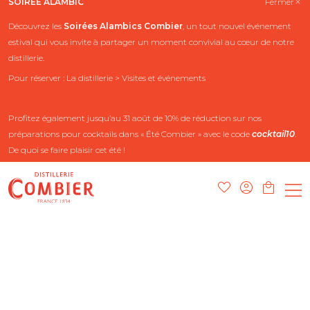
SOIRÉE ALAMBIC
Fermer
Découvrez les
Soirées Alambics
Combier
, un tout nouvel événement
estival qui vous invite à partager un moment convivial au cœur de notre
distillerie.
Pour réserver : La distillerie > Visites et événements
Profitez également jusqu’au 31 août de 10% de réduction sur nos
préparations pour cocktails dans « Été Combier » avec le code
cocktail10
.
De quoi se faire plaisir cet été !