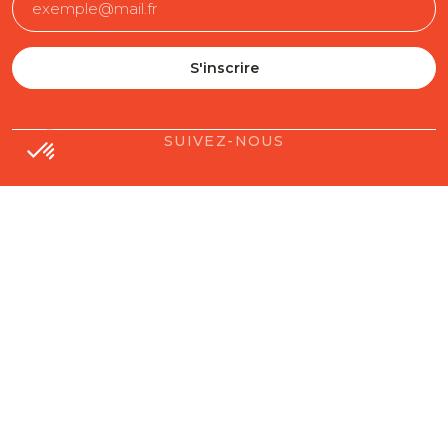
SUIVEZ-NOUS
Contact
Mentions légales
Gestion des cookies
Conditions générales de vente
Politique en matière de remboursements et de retours
L'ABUS D'ALCOOL EST DANGEUREUX POUR LA
SANTÉ, À CONSOMMER AVEC MODÉRATION.