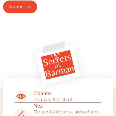
LES
Secrets
Barman
DU
Couleur
Pourpre & brillant.
Nez
Florale & élégante, aux arômes