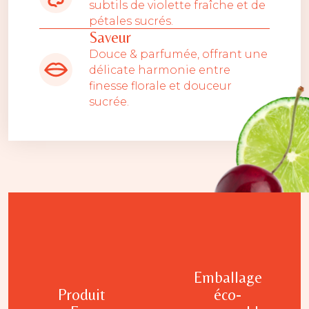
subtils de violette fraîche et de
pétales sucrés.
Saveur
Douce & parfumée, offrant une
délicate harmonie entre
finesse florale et douceur
sucrée.
Emballage
Produit
éco-