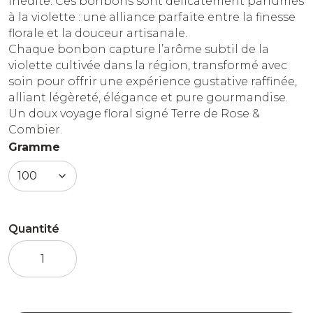
inédite. Ces bonbons sont délicatement parfumés
à la violette : une alliance parfaite entre la finesse
florale et la douceur artisanale.
Chaque bonbon capture l’arôme subtil de la
violette cultivée dans la région, transformé avec
soin pour offrir une expérience gustative raffinée,
alliant légèreté, élégance et pure gourmandise.
Un doux voyage floral signé Terre de Rose &
Combier.
Gramme
Quantité
quantité
de
Bonbons
Violette