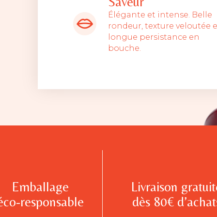
Saveur
Élégante et intense. Belle
rondeur, texture veloutée e
longue persistance en
bouche.
Emballage
Livraison gratuit
éco-responsable
dès 80€ d’achat