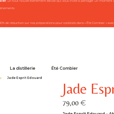
ier
, un tout nouvel événement estival qui vous invite à partager un moment co
 événements
10% de réduction sur nos préparations pour cocktails dans « Été Combier » avec
La distillerie
Été Combier
>
Jade Esprit Edouard
Jade Esp
€
79,00
Jade Esprit Edouard – A