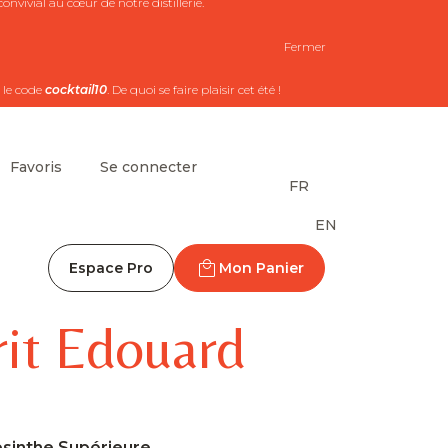
nvivial au cœur de notre distillerie.
Fermer
 le code
cocktail10
. De quoi se faire plaisir cet été !
Favoris
Se connecter
FR
EN
Espace Pro
Mon Panier
rit Edouard
bsinthe Supérieure