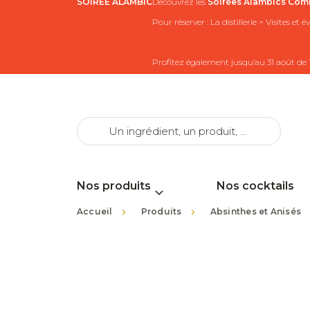
SOIRÉE ALAMBIC
Découvrez les
Soirées Alambics
Comb
Pour réserver : La distillerie > Visites et
Profitez également jusqu’au 31 août de 
Nos produits
Nos cocktails
>
>
Accueil
Produits
Absinthes et Anisés