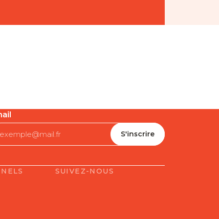
ail
NNELS
SUIVEZ-NOUS