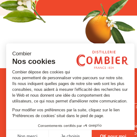
PRODUITS
LA DISTILLE
Signatures et Historiques
Contact
Absinthes et Anisés
Visites et évé
Gins & Vodka
L’histoire de C