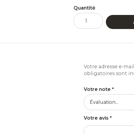
Quantité
quantité
de
Jade
Esprit
Edouard
Votre adresse e-mail
obligatoires sont i
Votre note
*
Votre avis
*