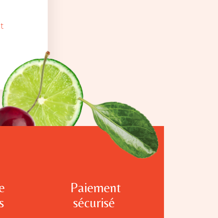
t
e
Paiement
s
sécurisé