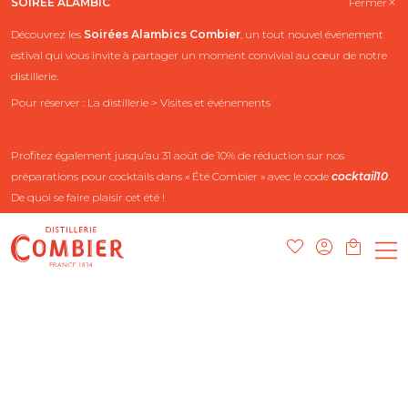
SOIRÉE ALAMBIC
Fermer
Découvrez les
Soirées Alambics
Combier
, un tout nouvel événement
estival qui vous invite à partager un moment convivial au cœur de notre
distillerie.
Pour réserver : La distillerie > Visites et événements
Profitez également jusqu’au 31 août de 10% de réduction sur nos
préparations pour cocktails dans « Été Combier » avec le code
cocktail10
.
De quoi se faire plaisir cet été !