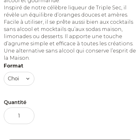
alcool et gourmande.
Inspiré de notre célèbre liqueur de Triple Sec, il
révèle un équilibre d’oranges douces et amères.
Facile à utiliser, il se prête aussi bien aux cocktails
sans alcool et mocktails qu’aux sodas maison,
limonades ou desserts. Il apporte une touche
d’agrume simple et efficace à toutes les créations.
Une alternative sans alcool qui conserve l’esprit de
la Maison.
Format
Quantité
quantité
de
Sirop
Triple
Sec