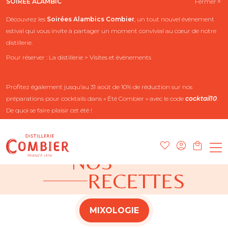
SOIRÉE ALAMBIC
Fermer
Découvrez les
Soirées Alambics
Combier
, un tout nouvel événement
estival qui vous invite à partager un moment convivial au cœur de notre
distillerie.
Pour réserver : La distillerie > Visites et événements
Profitez également jusqu’au 31 août de 10% de réduction sur nos
préparations pour cocktails dans « Été Combier » avec le code
cocktail10
.
De quoi se faire plaisir cet été !
NOS
RECETTES
MIXOLOGIE