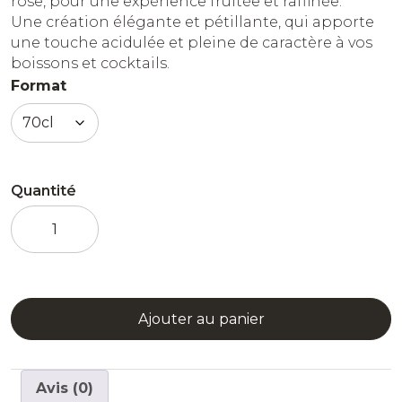
rose, pour une expérience fruitée et raffinée.
Une création élégante et pétillante, qui apporte
une touche acidulée et pleine de caractère à vos
boissons et cocktails.
Format
Quantité
quantité
de
Sirop
Pamplemousse
Rose
Ajouter au panier
Avis (0)