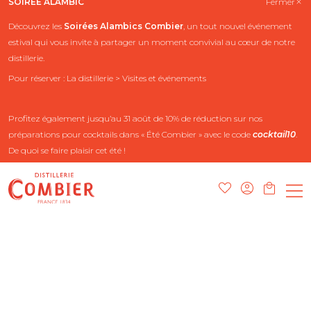
SOIRÉE ALAMBIC
Fermer
Découvrez les
Soirées Alambics
Combier
, un tout nouvel événement
estival qui vous invite à partager un moment convivial au cœur de notre
distillerie.
Pour réserver : La distillerie > Visites et événements
Profitez également jusqu’au 31 août de 10% de réduction sur nos
préparations pour cocktails dans « Été Combier » avec le code
cocktail10
.
De quoi se faire plaisir cet été !