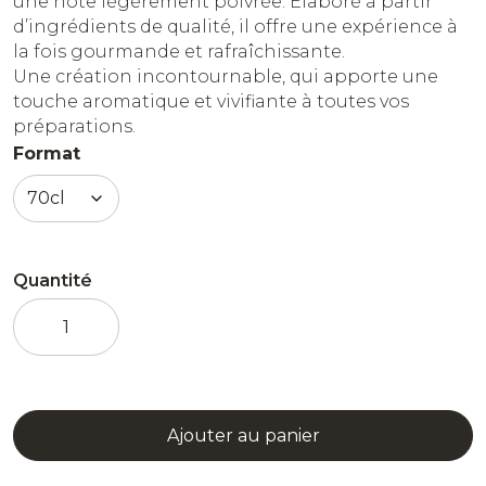
une note légèrement poivrée. Élaboré à partir
d’ingrédients de qualité, il offre une expérience à
la fois gourmande et rafraîchissante.
Une création incontournable, qui apporte une
touche aromatique et vivifiante à toutes vos
préparations.
Format
Quantité
quantité
de
Sirop
Menthe
Verte
Ajouter au panier