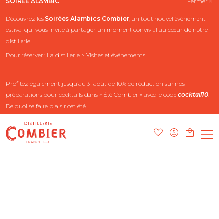
SOIRÉE ALAMBIC
Fermer
Découvrez les
Soirées Alambics
Combier
, un tout nouvel événement
estival qui vous invite à partager un moment convivial au cœur de notre
distillerie.
Pour réserver : La distillerie > Visites et événements
Profitez également jusqu’au 31 août de 10% de réduction sur nos
préparations pour cocktails dans « Été Combier » avec le code
cocktail10
.
De quoi se faire plaisir cet été !