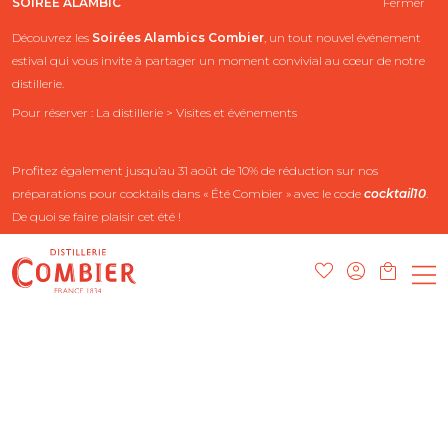
SOIRÉE ALAMBIC
Fermer
Découvrez les
Soirées Alambics
Combier
, un tout nouvel événement
estival qui vous invite à partager un moment convivial au cœur de notre
distillerie.
Pour réserver : La distillerie > Visites et événements
Profitez également jusqu’au 31 août de 10% de réduction sur nos
préparations pour cocktails dans « Été Combier » avec le code
cocktail10
.
De quoi se faire plaisir cet été !