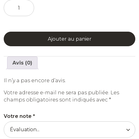
quantité
de
Absinthe
Blanchette
Ajouter au panier
Avis (0)
Il n’y a pas encore d’avis.
Votre adresse e-mail ne sera pas publiée.
Les
champs obligatoires sont indiqués avec
*
Votre note
*