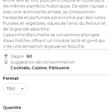
entre 1899 et 1915, puis réintroduite en 2006 dans
les mêmes alambics historiques. De style « suisse »
avec une dominante anisée, sa composition
herbacée et parfumée est enrichie par des notes
fruitées et végétales, issues de l’anis, du fenouil et
de la grande absinthe.
L’absinthe Blanchette se consomme allongée
d’eau fraîche, offrant un trouble lacté et givré qui
crée une sensation soyeuse en bouche.
Degré :
60
Suggestion de consommation:
Cocktails, Cuisine, Pâtisserie
Format
Quantité