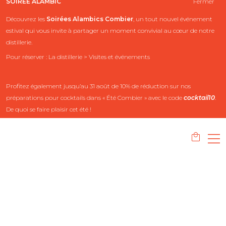
SOIRÉE ALAMBIC
Fermer
Découvrez les
Soirées Alambics
Combier
, un tout nouvel événement
estival qui vous invite à partager un moment convivial au cœur de notre
distillerie.
Pour réserver : La distillerie > Visites et événements
Profitez également jusqu’au 31 août de 10% de réduction sur nos
préparations pour cocktails dans « Été Combier » avec le code
cocktail10
.
De quoi se faire plaisir cet été !