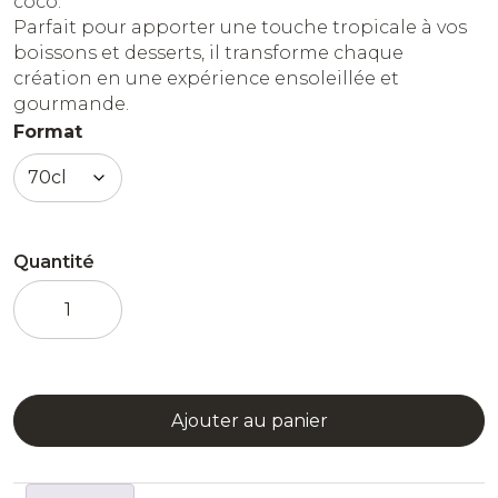
coco.
Parfait pour apporter une touche tropicale à vos
boissons et desserts, il transforme chaque
création en une expérience ensoleillée et
gourmande.
Format
Quantité
quantité
de
Sirop
Noix
de
Coco
Ajouter au panier