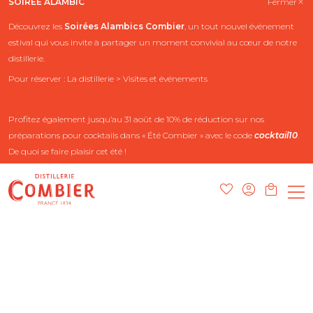
SOIRÉE ALAMBIC
Fermer
Découvrez les
Soirées Alambics
Combier
, un tout nouvel événement
estival qui vous invite à partager un moment convivial au cœur de notre
distillerie.
Pour réserver : La distillerie > Visites et événements
Profitez également jusqu’au 31 août de 10% de réduction sur nos
préparations pour cocktails dans « Été Combier » avec le code
cocktail10
.
De quoi se faire plaisir cet été !