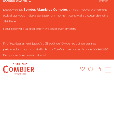
SOIRÉE ALAMBIC
Fermer
Découvrez les
Soirées Alambics
Combier
, un tout nouvel événement
estival qui vous invite à partager un moment convivial au cœur de notre
distillerie.
Pour réserver : La distillerie > Visites et événements
Profitez également jusqu’au 31 août de 10% de réduction sur nos
préparations pour cocktails dans « Été Combier » avec le code
cocktail10
.
De quoi se faire plaisir cet été !