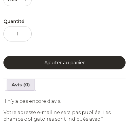
Quantité
quantité
de
Amboka
-
Spiritueux
de
Ajouter au panier
Café
Avis (0)
Il n’y a pas encore d’avis.
Votre adresse e-mail ne sera pas publiée.
Les
champs obligatoires sont indiqués avec
*