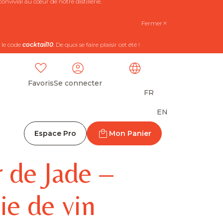
nvivial au cœur de notre distillerie.
Fermer
 le code
cocktail10
. De quoi se faire plaisir cet été !
Favoris
Se connecter
FR
EN
Espace Pro
Mon Panier
 de Jade –
ie de vin