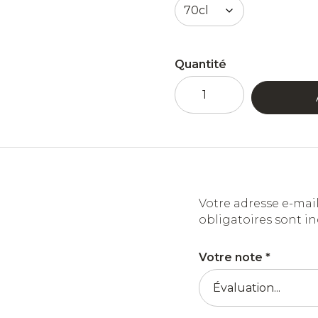
Quantité
quantité
de
Le
Coeur
de
Jade
-
Eau-
Votre adresse e-mail
de-
obligatoires sont i
vie
de
Votre note
*
vin