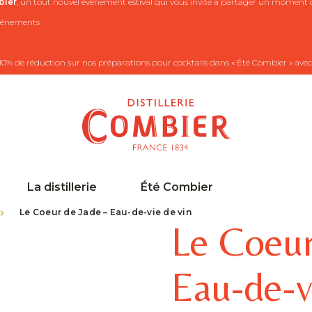
ier
, un tout nouvel événement estival qui vous invite à partager un moment co
 événements
10% de réduction sur nos préparations pour cocktails dans « Été Combier » avec
La distillerie
Été Combier
>
Le Coeur de Jade – Eau-de-vie de vin
Le Coeur
Eau-de-v