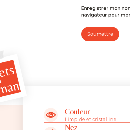
Enregistrer mon nom
navigateur pour mo
ets
man
U
Couleur
Limpide et cristalline.
Nez