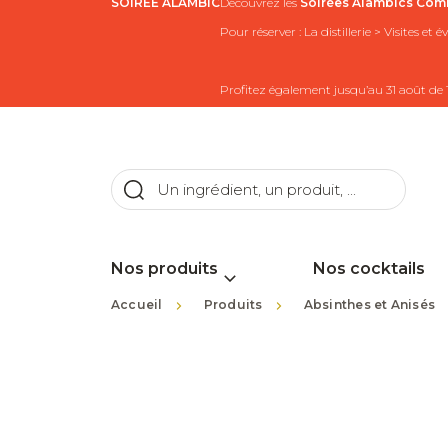
SOIRÉE ALAMBIC
Découvrez les
Soirées Alambics
Comb
Pour réserver : La distillerie > Visites et
Profitez également jusqu’au 31 août de 
Nos produits
Nos cocktails
>
>
Accueil
Produits
Absinthes et Anisés