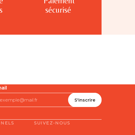
e
Paiement
s
sécurisé
ail
NNELS
SUIVEZ-NOUS