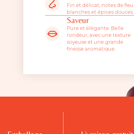
Fin et délicat, notes de fleu
blanches et épices douces.
Saveur
Pure et élégante. Belle
rondeur, avec une texture
soyeuse et une grande
finesse aromatique.