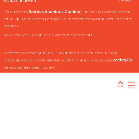
SOIRÉE ALAMBIC
Fermer
Découvrez les
Soirées Alambics
Combier
, un tout nouvel événement
estival qui vous invite à partager un moment convivial au cœur de notre
distillerie.
Pour réserver : La distillerie > Visites et événements
Profitez également jusqu’au 31 août de 10% de réduction sur nos
préparations pour cocktails dans « Été Combier » avec le code
cocktail10
.
De quoi se faire plaisir cet été !
PRODUITS