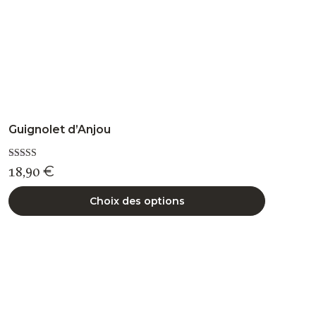
page
du
produit
Guignolet d’Anjou
Note
18,90
€
5.00
sur 5
Choix des options
Ce
produit
a