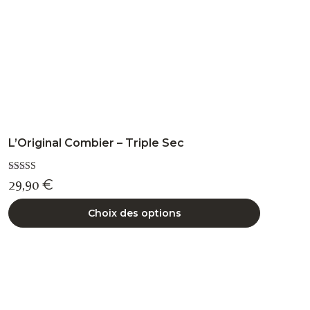
la
page
du
produit
L’Original Combier – Triple Sec
Note
29,90
€
5.00
sur 5
Choix des options
Ce
produit