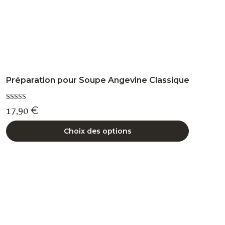
du
produit
Préparation pour Soupe Angevine Classique
Note
17,90
€
5.00
sur 5
Choix des options
Ce
produit
a
plusieurs