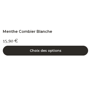
produit
Menthe Combier Blanche
15,90
€
Choix des options
Ce
produit
a
plusieurs
variations.
Les