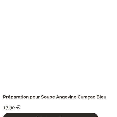
variations.
Les
options
peuvent
être
choisies
sur
la
page
du
produit
Préparation pour Soupe Angevine Curaçao Bleu
17,90
€