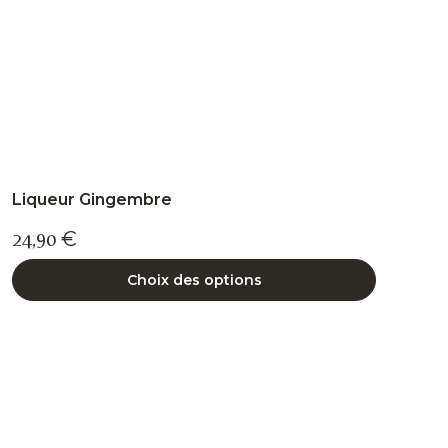
la
page
du
produit
Liqueur Gingembre
24,90
€
Choix des options
Ce
produit
a