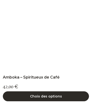
options
peuvent
être
choisies
sur
la
page
du
produit
Amboka – Spiritueux de Café
42,00
€
Choix des options