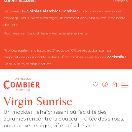
SOIRÉE ALAMBIC
Fermer
Découvrez les
Soirées Alambics
Combier
, un tout nouvel événement
estival qui vous invite à partager un moment convivial au cœur de notre
distillerie.
Pour réserver : La distillerie > Visites et événements
Profitez également jusqu’au 31 août de 10% de réduction sur nos
préparations pour cocktails dans « Été Combier » avec le code
cocktail10
.
De quoi se faire plaisir cet été !
Virgin Sunrise
Un mocktail rafraîchissant où l’acidité des
agrumes rencontre la douceur fruitée des sirops,
pour un verre léger, vif et désaltérant.