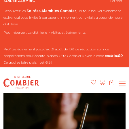
SOIRÉE ALAMBIC
Fermer
Découvrez les
Soirées Alambics
Combier
, un tout nouvel événement
estival qui vous invite à partager un moment convivial au cœur de notre
distillerie.
Pour réserver : La distillerie > Visites et événements
Profitez également jusqu’au 31 août de 10% de réduction sur nos
préparations pour cocktails dans « Été Combier » avec le code
cocktail10
.
De quoi se faire plaisir cet été !