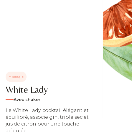
Mixo
Au
A
Un c
Mixologie
douc
renc
White Lady
Comb
Avec shaker
Ré
Le White Lady, cocktail élégant et
équilibré, associe gin, triple sec et
jus de citron pour une touche
acidulée ...