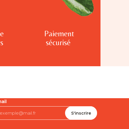
te
Paiement
s
sécurisé
ail