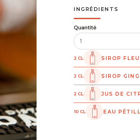
INGRÉDIENTS
Quantité
SIROP FLE
2
CL
SIROP GIN
2
CL
JUS DE CI
2
CL
EAU PÉTIL
10
CL