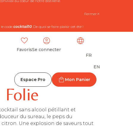
nvivial au cœur de notre distillerie.
Fermer
 le code
cocktail10
. De quoi se faire plaisir cet été !
Favoris
Se connecter
FR
EN
Espace Pro
Mon Panier
 Folie
cocktail sans alcool pétillant et
 douceur du sureau, le peps du
 citron. Une explosion de saveurs tout