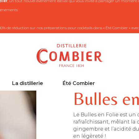
ier
, un tout nouvel événement estival qui vous invite à partager un moment co
 événements
10% de réduction sur nos préparations pour cocktails dans « Été Combier » avec
La distillerie
Été Combier
Bulles en
Le Bulles en Folie est un 
rafraîchissant, mêlant la
gingembre et l’acidité du
en légèreté !