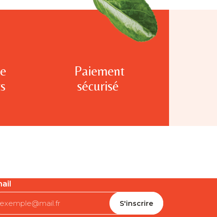
te
Paiement
s
sécurisé
ail