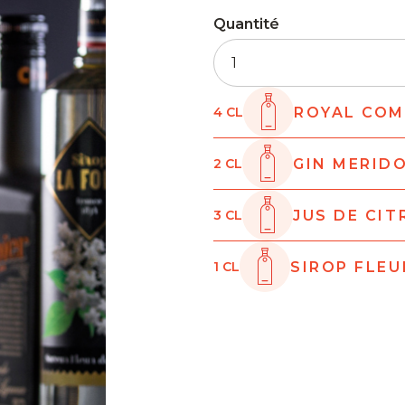
Quantité
ROYAL COM
4
CL
GIN MERID
2
CL
JUS DE CI
3
CL
SIROP FLEU
1
CL