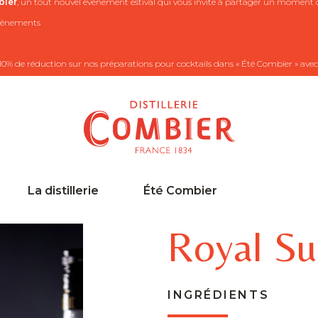
ier
, un tout nouvel événement estival qui vous invite à partager un moment co
 événements
10% de réduction sur nos préparations pour cocktails dans « Été Combier » avec
La distillerie
Été Combier
Royal Su
INGRÉDIENTS