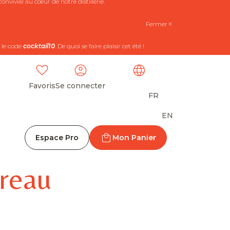
nvivial au cœur de notre distillerie.
Fermer
 le code
cocktail10
. De quoi se faire plaisir cet été !
Favoris
Se connecter
FR
EN
Espace Pro
Mon Panier
reau