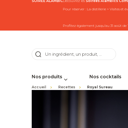
SOIRÉE ALAMBIC
Découvrez les
Soirées Alambics
Comb
Pour réserver : La distillerie > Visites et
Profitez également jusqu’au 31 août de 
Nos produits
Nos cocktails
>
>
Accueil
Recettes
Royal Sureau