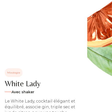
Mixo
Au
A
Un c
Mixologie
douc
renc
White Lady
Comb
Avec shaker
Ré
Le White Lady, cocktail élégant et
équilibré, associe gin, triple sec et