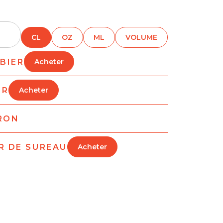
CL
OZ
ML
VOLUME
BIER
Acheter
OR
Acheter
TRON
R DE SUREAU
Acheter