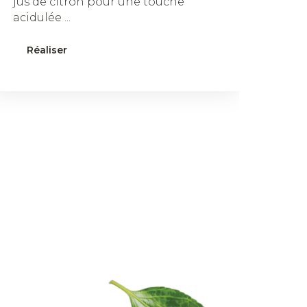
jus de citron pour une touche
acidulée ...
Réaliser