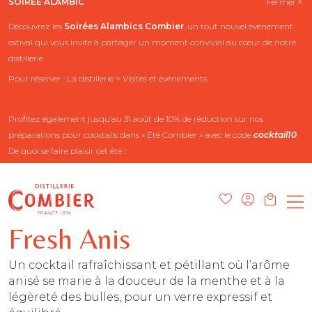
SOIRÉE ALAMBIC
Fermer
Découvrez les
Soirées Alambics
Combier
, un tout nouvel événement
estival qui vous invite à partager un moment convivial au cœur de notre
distillerie.
Pour réserver : La distillerie > Visites et événements
Profitez également jusqu’au 31 août de 10% de réduction sur nos
préparations pour cocktails dans « Été Combier » avec le code
cocktail10
.
De quoi se faire plaisir cet été !
Fresh Anis
Un cocktail rafraîchissant et pétillant où l’arôme
anisé se marie à la douceur de la menthe et à la
légèreté des bulles, pour un verre expressif et