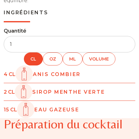
équilibré.
INGRÉDIENTS
Quantité
CL
OZ
ML
VOLUME
4
CL
ANIS COMBIER
2
CL
SIROP MENTHE VERTE
15
CL
EAU GAZEUSE
Préparation du cocktail