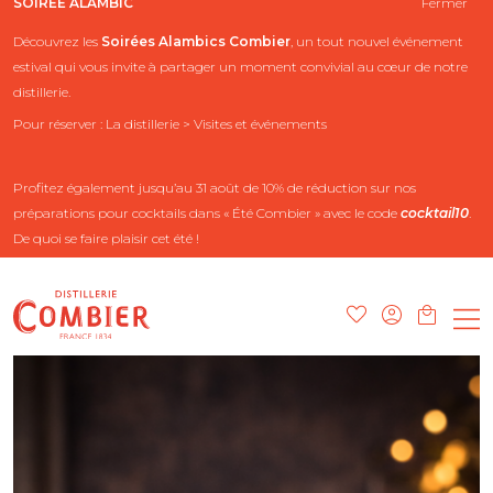
SOIRÉE ALAMBIC
Fermer
Découvrez les
Soirées Alambics
Combier
, un tout nouvel événement
estival qui vous invite à partager un moment convivial au cœur de notre
distillerie.
Pour réserver : La distillerie > Visites et événements
Profitez également jusqu’au 31 août de 10% de réduction sur nos
préparations pour cocktails dans « Été Combier » avec le code
cocktail10
.
De quoi se faire plaisir cet été !