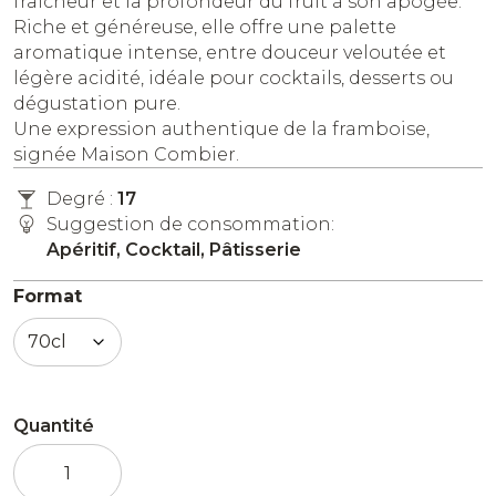
fraîcheur et la profondeur du fruit à son apogée.
Riche et généreuse, elle offre une palette
aromatique intense, entre douceur veloutée et
légère acidité, idéale pour cocktails, desserts ou
dégustation pure.
Une expression authentique de la framboise,
signée Maison Combier.
Degré :
17
Suggestion de consommation:
Apéritif, Cocktail, Pâtisserie
Format
Quantité
quantité
de