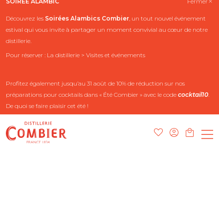
SOIRÉE ALAMBIC
Fermer
Découvrez les
Soirées Alambics
Combier
, un tout nouvel événement
estival qui vous invite à partager un moment convivial au cœur de notre
distillerie.
Pour réserver : La distillerie > Visites et événements
Profitez également jusqu’au 31 août de 10% de réduction sur nos
préparations pour cocktails dans « Été Combier » avec le code
cocktail10
.
De quoi se faire plaisir cet été !