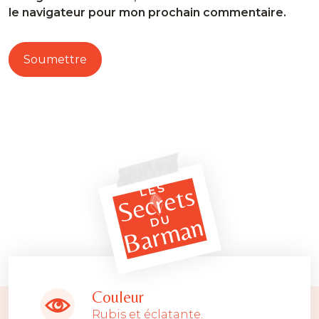
le navigateur pour mon prochain commentaire.
LES
Secrets
Barman
DU
Couleur
Rubis et éclatante.