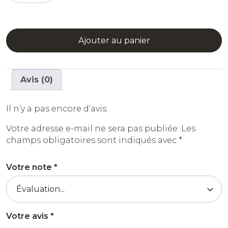
Liqueur
Framboise
Ajouter au panier
Avis (0)
Il n’y a pas encore d’avis.
Votre adresse e-mail ne sera pas publiée.
Les
champs obligatoires sont indiqués avec
*
Votre note
*
Votre avis
*