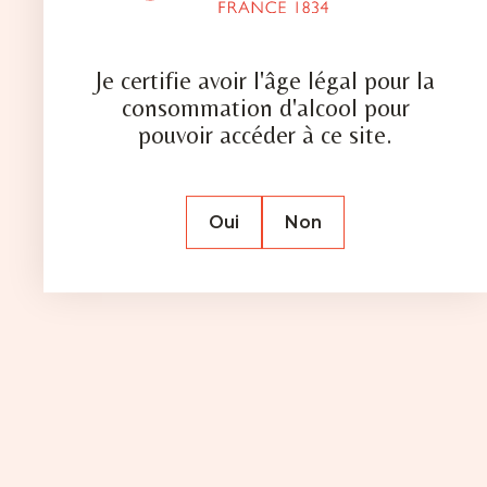
Je certifie avoir l'âge légal pour la
consommation d'alcool pour
pouvoir accéder à ce site.
NOTRE
Oui
Non
HISTOIRE
La Distillerie Combier, fondée en 1834, est l’une
des plus anciennes du Val de Loire. Toujours en
activité au cœur de Saumur, elle perpétue depuis
près de deux siècles un savoir-faire d’exception.
Cette excellence a été reconnue en 2016 par
l’obtention du label Entreprise du Patrimoine
Vivant (EPV), gage de qualité et de tradition.