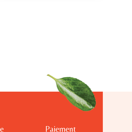
te
Paiement