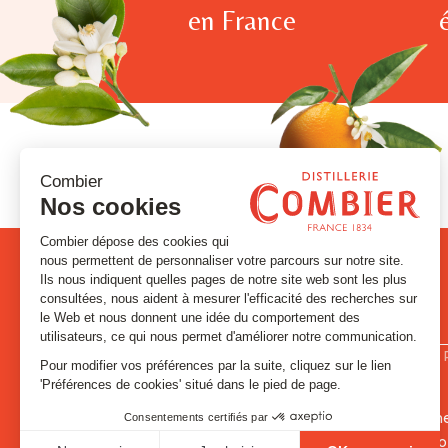
en France
PRODUITS
LA DISTILLE
Signatures et Historiques
Contact
Absinthes et Anisés
Visites et évé
Gins & Vodka
L’histoire de C