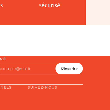
s
sécurisé
ail
NNELS
SUIVEZ-NOUS