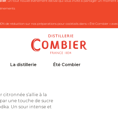
ier
, un tout nouvel événement estival qui vous invite à partager un moment co
 événements
10% de réduction sur nos préparations pour cocktails dans « Été Combier » avec
La distillerie
Été Combier
r citronnée s’allie à la
 par une touche de sucre
odka. Un sour intense et