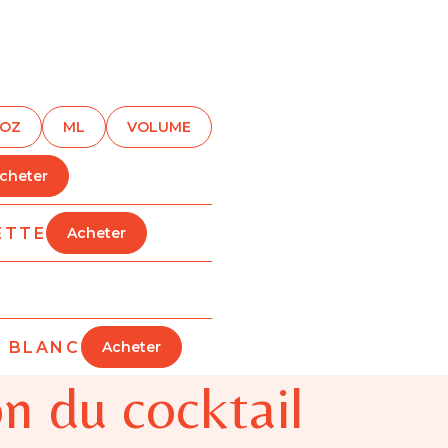
OZ
ML
VOLUME
cheter
ETTE
Acheter
E BLANC
Acheter
n du cocktail