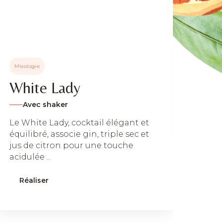
Mixo
Au
A
Un c
Mixologie
douc
renc
White Lady
Comb
Avec shaker
Ré
Le White Lady, cocktail élégant et
équilibré, associe gin, triple sec et
jus de citron pour une touche
acidulée ...
Réaliser