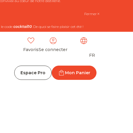
nvivial au cœur de notre distillerie.
Fermer
 le code
cocktail10
. De quoi se faire plaisir cet été !
Favoris
Se connecter
FR
Espace Pro
Mon Panier