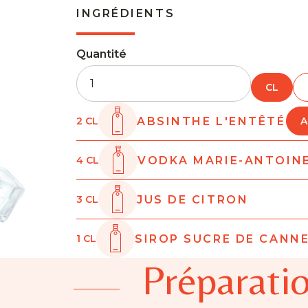
INGRÉDIENTS
Quantité
CL
ABSINTHE L'ENTÊTÉ
2
CL
A
VODKA MARIE-ANTOIN
4
CL
JUS DE CITRON
3
CL
SIROP SUCRE DE CANN
1
CL
Préparatio