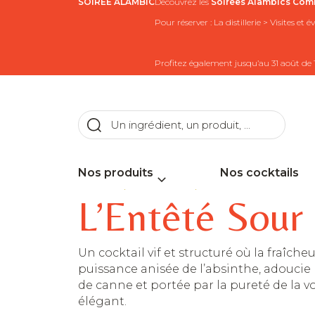
SOIRÉE ALAMBIC
Découvrez les
Soirées Alambics
Comb
Pour réserver : La distillerie > Visites et
Profitez également jusqu’au 31 août de 
Nos produits
Nos cocktails
>
>
Accueil
Recettes
L’Entêté Sour
L’Entêté Sour
Un cocktail vif et structuré où la fraîcheu
puissance anisée de l’absinthe, adoucie
de canne et portée par la pureté de la v
élégant.