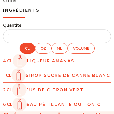
canne.
INGRÉDIENTS
Quantité
CL
OZ
ML
VOLUME
4
CL
LIQUEUR ANANAS
1
CL
SIROP SUCRE DE CANNE BLANC
2
CL
JUS DE CITRON VERT
6
CL
EAU PÉTILLANTE OU TONIC