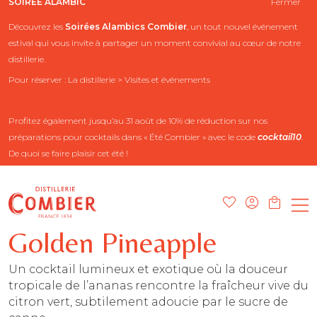
SOIRÉE ALAMBIC
Fermer
Découvrez les
Soirées Alambics
Combier
, un tout nouvel événement
estival qui vous invite à partager un moment convivial au cœur de notre
distillerie.
Pour réserver : La distillerie > Visites et événements
Profitez également jusqu’au 31 août de 10% de réduction sur nos
préparations pour cocktails dans « Été Combier » avec le code
cocktail10
.
De quoi se faire plaisir cet été !
Golden Pineapple
Un cocktail lumineux et exotique où la douceur
tropicale de l’ananas rencontre la fraîcheur vive du
citron vert, subtilement adoucie par le sucre de