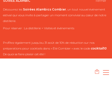
SOIRÉE ALAMBIC
Fermer
Découvrez les
Soirées Alambics
Combier
, un tout nouvel événement
estival qui vous invite à partager un moment convivial au cœur de notre
distillerie.
Pour réserver : La distillerie > Visites et événements
Profitez également jusqu’au 31 août de 10% de réduction sur nos
préparations pour cocktails dans « Été Combier » avec le code
cocktail10
.
De quoi se faire plaisir cet été !