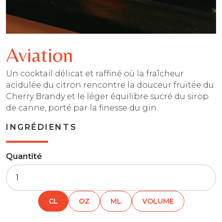
Aviation
Un cocktail délicat et raffiné où la fraîcheur
acidulée du citron rencontre la douceur fruitée du
Cherry Brandy et le léger équilibre sucré du sirop
de canne, porté par la finesse du gin.
INGRÉDIENTS
Quantité
CL
OZ
ML
VOLUME