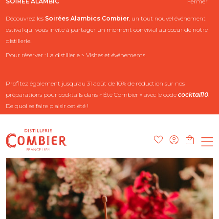
SOIRÉE ALAMBIC
Fermer
Découvrez les
Soirées Alambics
Combier
, un tout nouvel événement
estival qui vous invite à partager un moment convivial au cœur de notre
distillerie.
Pour réserver : La distillerie > Visites et événements
Profitez également jusqu’au 31 août de 10% de réduction sur nos
préparations pour cocktails dans « Été Combier » avec le code
cocktail10
.
De quoi se faire plaisir cet été !