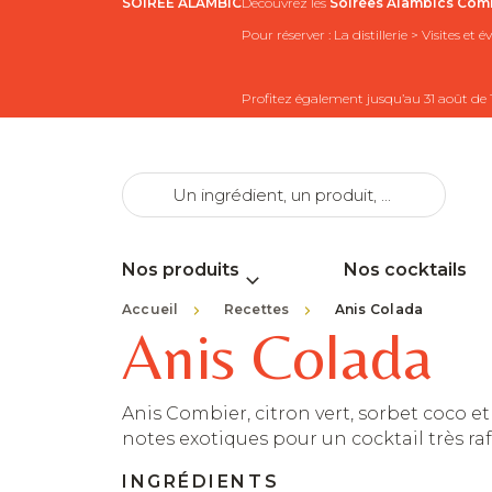
SOIRÉE ALAMBIC
Découvrez les
Soirées Alambics
Comb
Pour réserver : La distillerie > Visites et
Profitez également jusqu’au 31 août de 
Nos produits
Nos cocktails
>
>
Accueil
Recettes
Anis Colada
Anis Colada
Anis Combier, citron vert, sorbet coco et
notes exotiques pour un cocktail très raf
INGRÉDIENTS