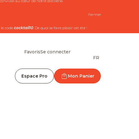
nvivial au cœur de notre distillerie.
Fermer
 le code
cocktail10
. De quoi se faire plaisir cet été !
Favoris
Se connecter
FR
Espace Pro
Mon Panier