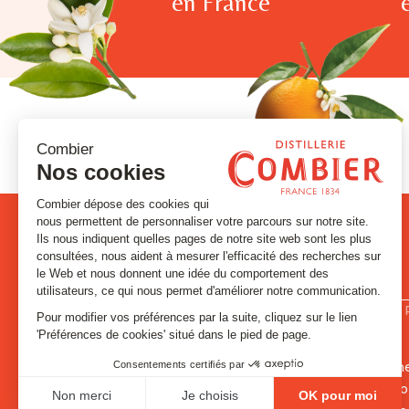
en France
PRODUITS
LA DISTILLE
Signatures et Historiques
Contact
Absinthes et Anisés
Visites et évé
Gins & Vodka
L’histoire de C