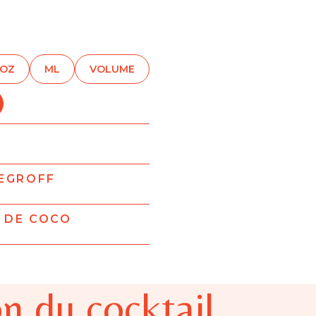
OZ
ML
VOLUME
DEGROFF
 DE COCO
n du cocktail