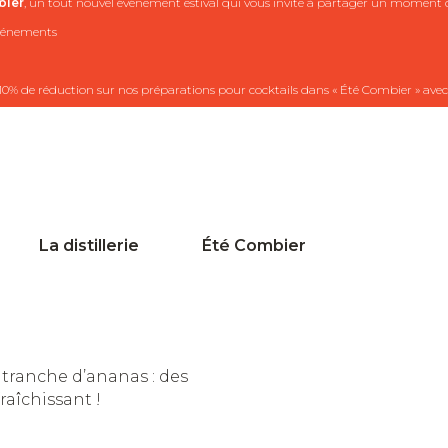
ier
, un tout nouvel événement estival qui vous invite à partager un moment co
 événements
10% de réduction sur nos préparations pour cocktails dans « Été Combier » avec
La distillerie
Été Combier
 tranche d’ananas : des
raîchissant !