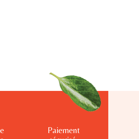
te
Paiement