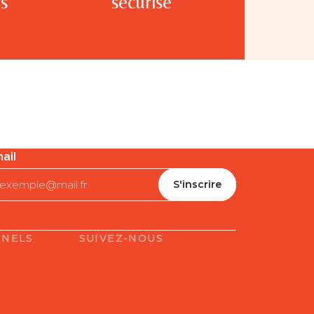
s
sécurisé
ail
NNELS
SUIVEZ-NOUS