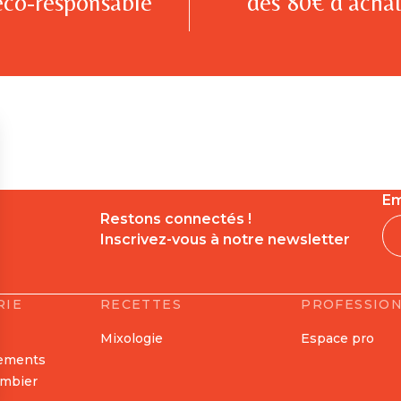
éco-responsable
dès 80€ d’achat
Em
Restons connectés !
Inscrivez-vous à notre newsletter
RIE
RECETTES
PROFESSIO
Mixologie
Espace pro
nements
ombier