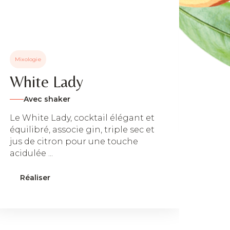
Au
A
Un c
Mixologie
douc
renc
White Lady
Comb
Avec shaker
Ré
Le White Lady, cocktail élégant et
équilibré, associe gin, triple sec et
jus de citron pour une touche
acidulée ...
Réaliser