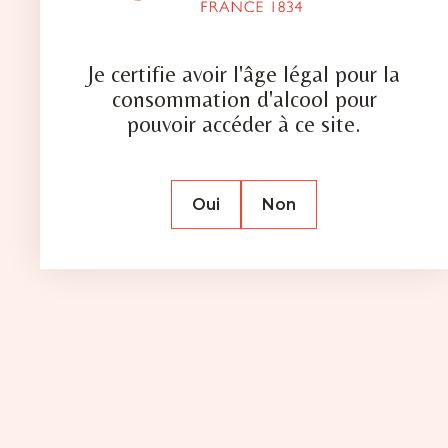
Je certifie avoir l'âge légal pour la
consommation d'alcool pour
pouvoir accéder à ce site.
NOTRE
Oui
Non
HISTOIRE
La Distillerie Combier, fondée en 1834, est l’une
des plus anciennes du Val de Loire. Toujours en
activité au cœur de Saumur, elle perpétue depuis
près de deux siècles un savoir-faire d’exception.
Cette excellence a été reconnue en 2016 par
l’obtention du label Entreprise du Patrimoine
Vivant (EPV), gage de qualité et de tradition.