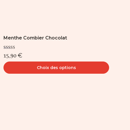
produit
Menthe Combier Chocolat
Note
15,90
€
5.00
sur 5
Choix des options
Ce
produit
a
plusieurs
variations.