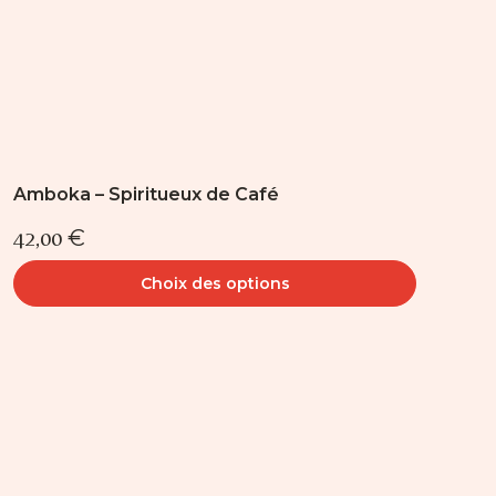
page
du
produit
Amboka – Spiritueux de Café
42,00
€
Choix des options
Ce
produit
a
plusieurs