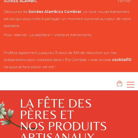
SOIRÉE ALAMBIC
Fermer
Découvrez les
Soirées Alambics
Combier
, un tout nouvel événement
estival qui vous invite à partager un moment convivial au cœur de notre
distillerie.
Pour réserver : La distillerie > Visites et événements
Profitez également jusqu’au 31 août de 10% de réduction sur nos
préparations pour cocktails dans « Été Combier » avec le code
cocktail10
.
De quoi se faire plaisir cet été !
LA FÊTE DES
PÈRES ET
NOS PRODUITS
ARTISANAUX