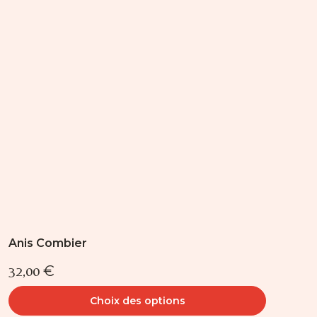
Les
options
peuvent
être
choisies
sur
la
page
du
produit
Anis Combier
32,00
€
Choix des options