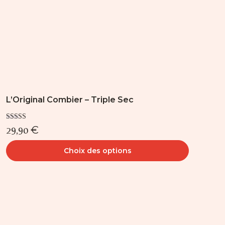
la
page
du
produit
L’Original Combier – Triple Sec
Note
29,90
€
5.00
sur 5
Choix des options
Ce
produit