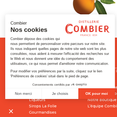
PRODUITS
LA DISTILLE
Signatures et Historiques
Contact
Absinthes et Anisés
Visites et évé
Gins & Vodka
L’histoire de C
Liqueurs
Notre boutique
Sirops La Folie
L’équipe Combi
Gourmandises