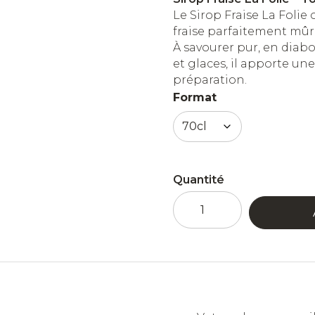
Le Sirop Fraise La Folie
fraise parfaitement mûr
À savourer pur, en diabo
et glaces, il apporte u
préparation.
Format
Quantité
quantité
de
Sirop
Fraise