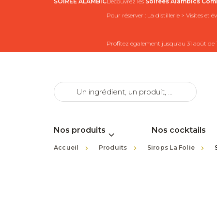
SOIRÉE ALAMBIC
Découvrez les
Soirées Alambics
Comb
Pour réserver : La distillerie > Visites et
Profitez également jusqu’au 31 août de 
Nos produits
Nos cocktails
>
>
>
Accueil
Produits
Sirops La Folie