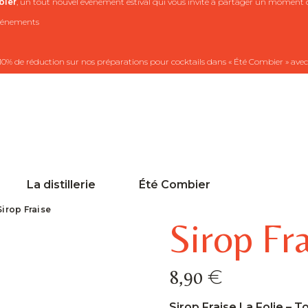
ier
, un tout nouvel événement estival qui vous invite à partager un moment co
 événements
10% de réduction sur nos préparations pour cocktails dans « Été Combier » avec
La distillerie
Été Combier
Sirop Fraise
Sirop Fr
€
8,90
Sirop Fraise La Folie – 