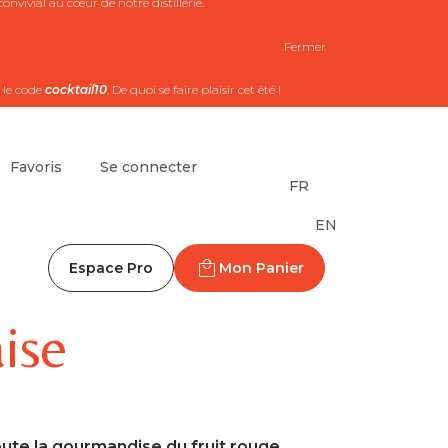
nvivial au cœur de notre distillerie.
Fermer
 le code
cocktail10
. De quoi se faire plaisir cet été !
Favoris
Se connecter
FR
EN
Espace Pro
Mon Panier
aise
Toute la gourmandise du fruit rouge