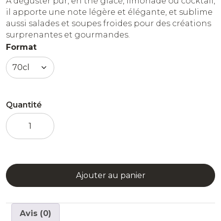
À déguster pur, en thé glacé, limonade ou cocktail,
il apporte une note légère et élégante, et sublime
aussi salades et soupes froides pour des créations
surprenantes et gourmandes.
Format
Quantité
quantité
de
Sirop
Concombre
Ajouter au panier
Avis (0)