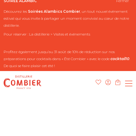
SOIRÉE ALAMBIC
Fermer
Découvrez les
Soirées Alambics
Combier
, un tout nouvel événement
estival qui vous invite à partager un moment convivial au cœur de notre
distillerie.
Pour réserver : La distillerie > Visites et événements
Profitez également jusqu’au 31 août de 10% de réduction sur nos
préparations pour cocktails dans « Été Combier » avec le code
cocktail10
.
De quoi se faire plaisir cet été !