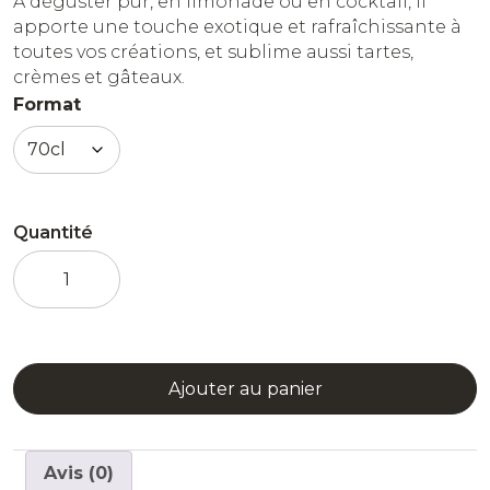
À déguster pur, en limonade ou en cocktail, il
apporte une touche exotique et rafraîchissante à
toutes vos créations, et sublime aussi tartes,
crèmes et gâteaux.
Format
Quantité
quantité
de
Sirop
Citron
Vert
Ajouter au panier
Avis (0)