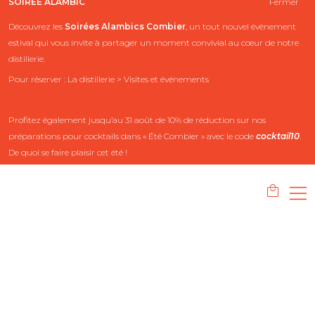
SOIRÉE ALAMBIC
Fermer
Découvrez les
Soirées Alambics
Combier
, un tout nouvel événement
estival qui vous invite à partager un moment convivial au cœur de notre
distillerie.
Pour réserver : La distillerie > Visites et événements
Profitez également jusqu’au 31 août de 10% de réduction sur nos
préparations pour cocktails dans « Été Combier » avec le code
cocktail10
.
De quoi se faire plaisir cet été !