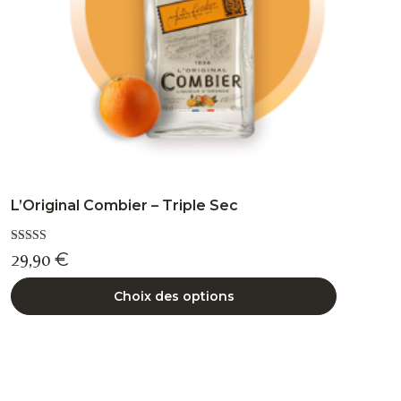
sur
la
page
du
produit
L’Original Combier – Triple Sec
Note
29,90
€
5.00
sur 5
Choix des options
Ce