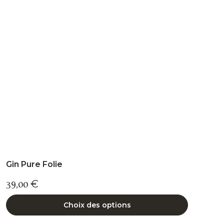
options
peuvent
être
choisies
sur
la
page
du
produit
Gin Pure Folie
39,00
€
Choix des options