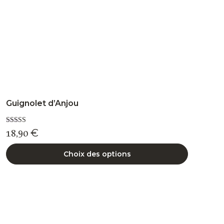
la
page
du
produit
Guignolet d’Anjou
Note
18,90
€
5.00
sur 5
Choix des options
Ce
produit