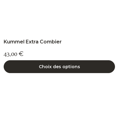
produit
Kummel Extra Combier
43,00
€
Choix des options
Ce
produit
a
plusieurs
variations.
Les