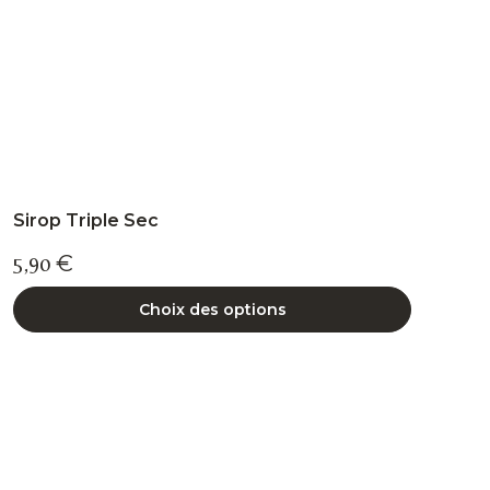
la
page
du
produit
Sirop Triple Sec
5,90
€
Choix des options
Ce
produit
a