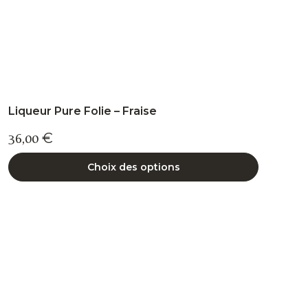
du
produit
Liqueur Pure Folie – Fraise
36,00
€
Choix des options
Ce
produit
a
plusieurs
variations.