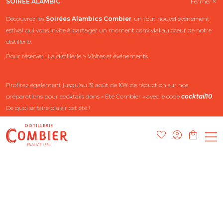
SOIRÉE ALAMBIC
Fermer
Découvrez les
Soirées Alambics
Combier
, un tout nouvel événement
estival qui vous invite à partager un moment convivial au cœur de notre
distillerie.
Pour réserver : La distillerie > Visites et événements
Profitez également jusqu’au 31 août de 10% de réduction sur nos
préparations pour cocktails dans « Été Combier » avec le code
cocktail10
.
De quoi se faire plaisir cet été !
PÂTISSERIE