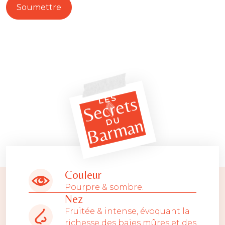
LES
Secrets
Barman
DU
Couleur
Pourpre & sombre.
Nez
Fruitée & intense, évoquant la
richesse des baies mûres et des