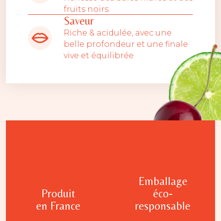
fruits noirs.
Saveur
Riche & acidulée, avec une
belle profondeur et une finale
vive et équilibrée.
Emballage
Produit
éco-
en France
responsable