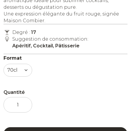
aromatique idéale pour sublimer cocktails,
desserts ou dégustation pure.
Une expression élégante du fruit rouge, signée
Maison Combier.
Degré :
17
Suggestion de consommation:
Apéritif, Cocktail, Pâtisserie
Format
Quantité
quantité
de
Liqueur
Mûre