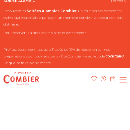
SOIRÉE ALAMBIC
Fermer
Découvrez les
Soirées Alambics
Combier
, un tout nouvel événement
estival qui vous invite à partager un moment convivial au cœur de notre
distillerie.
Pour réserver : La distillerie > Visites et événements
Profitez également jusqu’au 31 août de 10% de réduction sur nos
préparations pour cocktails dans « Été Combier » avec le code
cocktail10
.
De quoi se faire plaisir cet été !