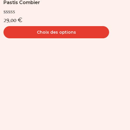
Pastis Combier
Note
29,00
€
4.00
sur 5
Choix des options
Ce
produit
a
plusieurs
variations.
Les
options
peuvent
être
choisies