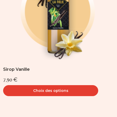
être
choisies
sur
la
page
du
produit
Sirop Vanille
7,90
€
Choix des options