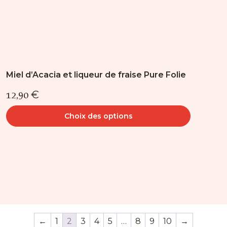
produit
Miel d’Acacia et liqueur de fraise Pure Folie
12,90
€
Choix des options
←
1
2
3
4
5
…
8
9
10
→