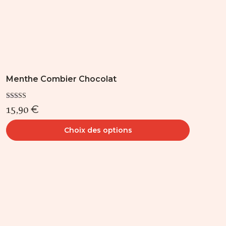
du
produit
Menthe Combier Chocolat
Note
15,90
€
5.00
sur 5
Choix des options
Ce
produit
a
plusieurs