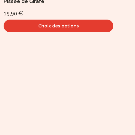
Pissée de Girafe
19,90
€
Choix des options
Ce
produit
a
plusieurs
variations.
Les
options
peuvent
être
choisies
sur