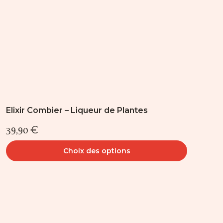
sur
la
page
du
produit
Elixir Combier – Liqueur de Plantes
39,90
€
Choix des options
Ce
produit