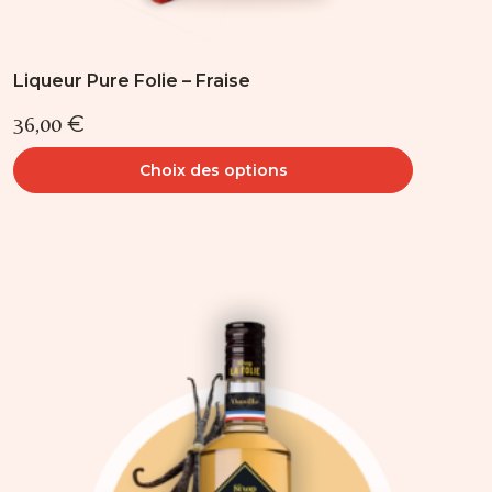
Liqueur Pure Folie – Fraise
36,00
€
Choix des options
Ce
produit
a
plusieurs
variations.
Les
options
peuvent