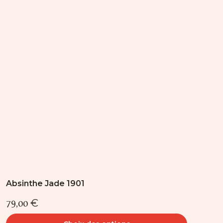
variations.
Les
options
peuvent
être
choisies
sur
la
page
du
produit
Absinthe Jade 1901
79,00
€