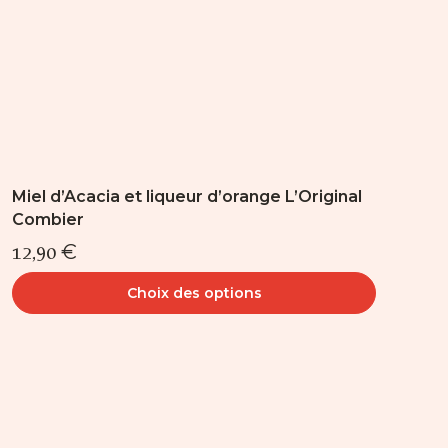
la
page
du
produit
Miel d’Acacia et liqueur d’orange L’Original
Combier
12,90
€
Choix des options
Ce
produit