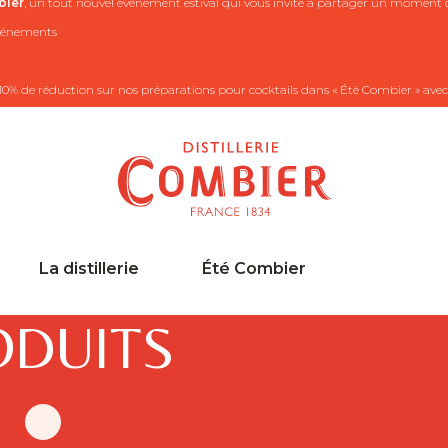
ier
, un tout nouvel événement estival qui vous invite à partager un moment co
 événements
10% de réduction sur nos préparations pour cocktails dans « Été Combier » avec
La distillerie
Été Combier
ODUITS