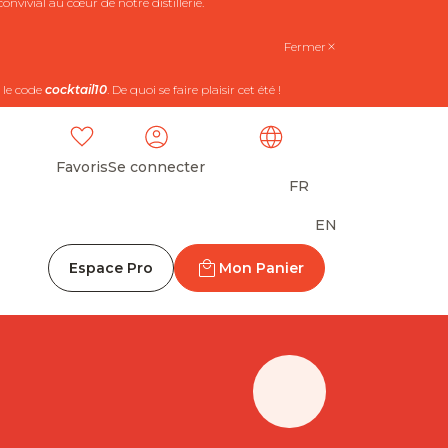
nvivial au cœur de notre distillerie.
Fermer
 le code
cocktail10
. De quoi se faire plaisir cet été !
Favoris
Se connecter
FR
EN
Espace Pro
Mon Panier