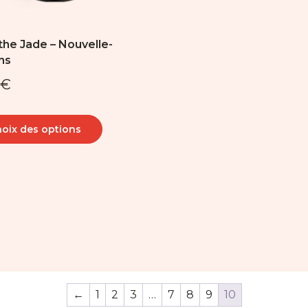
it
the Jade – Nouvelle-
ns
€
oix des options
←
1
2
3
…
7
8
9
10