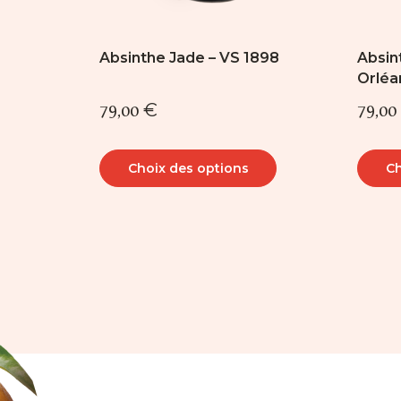
du
du
produit
produ
Absinthe Jade – VS 1898
Absin
Orléa
79,00
€
79,00
Choix des options
Ch