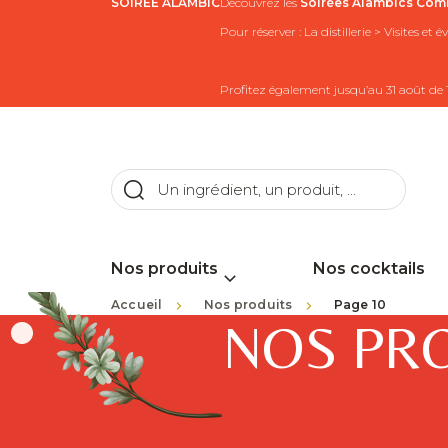
SOIRÉE ALAMBIC
Découvrez les
Soirées Alambics
Comb
Pour réserver : La distillerie > Visites et
Profitez également jusqu’au 31 août de 
Nos produits
Nos cocktails
>
>
Accueil
Nos produits
Page 10
NOS PR