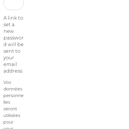
A link to
set a
new
passwor
d will be
sent to
your
email
address.
Vos
données
personne
lles
seront
utilisées
pour
vous