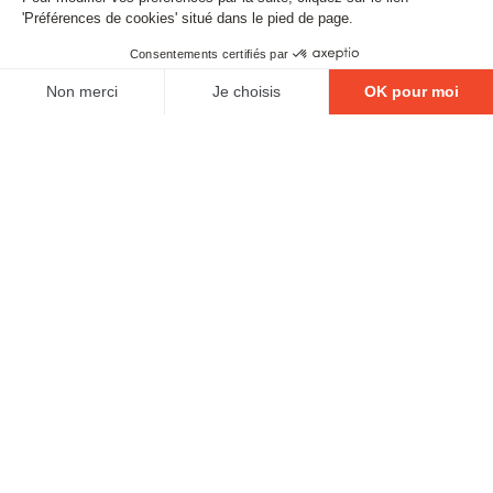
SUIVEZ-NOUS
Contact
Mentions légales
Gestion des cookies
Conditions générales de vente
Politique en matière de remboursements et de retours
L'ABUS D'ALCOOL EST DANGEUREUX POUR LA
SANTÉ, À CONSOMMER AVEC MODÉRATION.