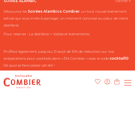
SOIRÉE ALAMBIC
Fermer
Découvrez les
Soirées Alambics
Combier
, un tout nouvel événement
estival qui vous invite à partager un moment convivial au cœur de notre
distillerie.
Pour réserver : La distillerie > Visites et événements
Profitez également jusqu’au 31 août de 10% de réduction sur nos
préparations pour cocktails dans « Été Combier » avec le code
cocktail10
.
De quoi se faire plaisir cet été !