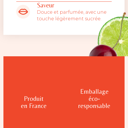
Saveur
Douce et parfumée, avec une
touche légèrement sucrée.
Emballage
Produit
éco-
en France
responsable