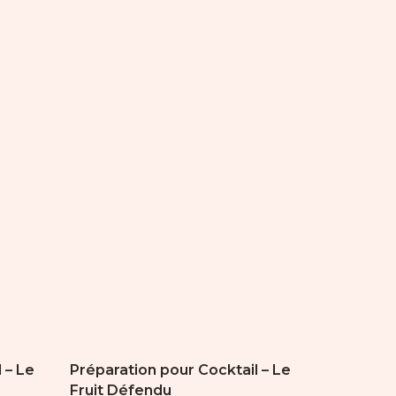
Ce
produit
a
plusieurs
variations.
Les
options
peuvent
être
choisies
sur
la
page
du
produit
 – Le
Préparation pour Cocktail – Le
Fruit Défendu