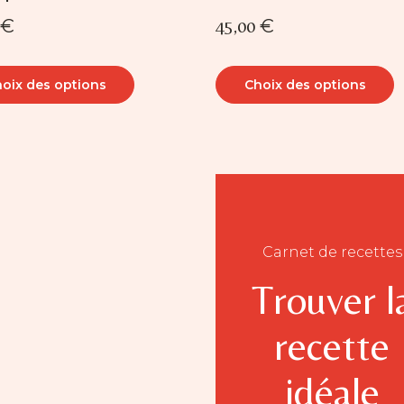
€
45,00
€
oix des options
Choix des options
it
eurs
Carnet de recettes
ions.
Trouver l
ns
nt
recette
ies
idéale