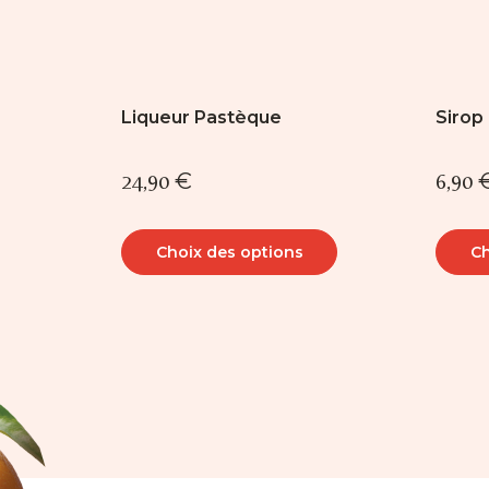
la
la
page
page
du
du
produit
produ
Liqueur Pastèque
Sirop
24,90
€
6,90
Choix des options
Ch