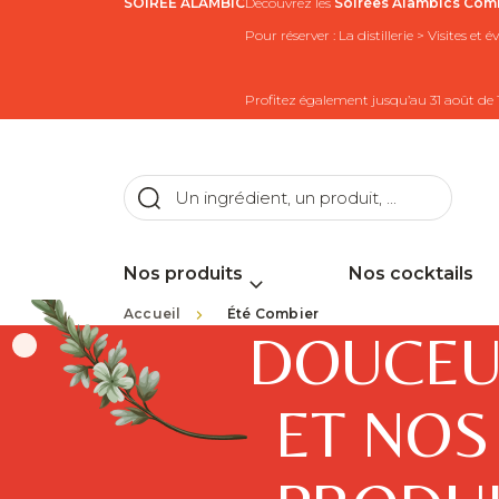
SOIRÉE ALAMBIC
Découvrez les
Soirées Alambics
Comb
Pour réserver : La distillerie > Visites et
Profitez également jusqu’au 31 août de 
Nos produits
Nos cocktails
>
Accueil
Été Combier
DOUCEU
ET NOS