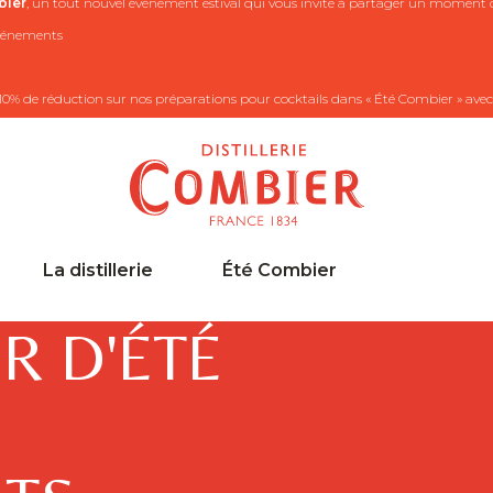
ier
, un tout nouvel événement estival qui vous invite à partager un moment co
 événements
10% de réduction sur nos préparations pour cocktails dans « Été Combier » avec
La distillerie
Été Combier
R D'ÉTÉ