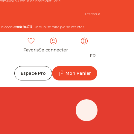
nvivial au cœur de notre distillerie.
Fermer
 le code
cocktail10
. De quoi se faire plaisir cet été !
Favoris
Se connecter
FR
Espace Pro
Mon Panier