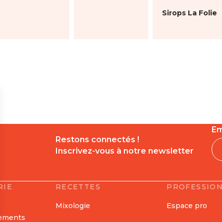
Sirops La Folie
Em
Restons connectés !
Inscrivez-vous à notre newsletter
RIE
RECETTES
PROFESSIO
Mixologie
Espace pro
nements