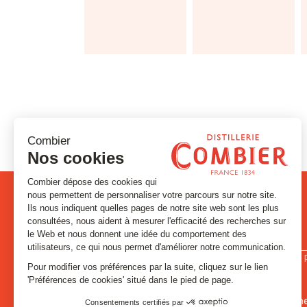
PRODUITS
LA DISTILLE
Signatures et Historiques
Contact
Absinthes et Anisés
Visites et évé