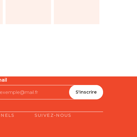
ail
NNELS
SUIVEZ-NOUS